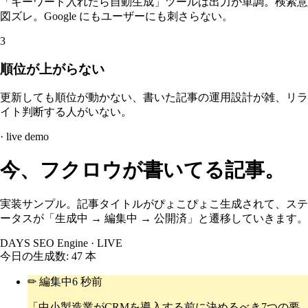
「キーワード入れたら自動生成」ツールは出力が単調。検索意
図ズレ。Google にもユーザーにも刺さらない。
3
順位が上がらない
更新しても順位が動かない、書いた記事の運用設計が雑、リラ
イト判断する人がいない。
· live demo
今、フクロウが書いてる記事。
実装サンプル。記事タイトルが
ぴょこぴょこ生成
されて、ステ
ータスが「生成中 → 編集中 → 公開済」と遷移していきます。
DAYS SEO Engine · LIVE
今日の生成数:
47
本
✏ 編集中
6 秒前
「
中小製造業がCRMを導入する前に決めるべき7つの要