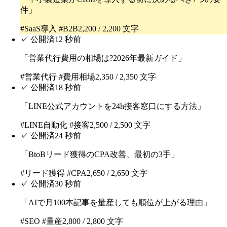
件
」
#SaaS導入 #B2B
2,200
/
2,200
文字
✓ 公開済
12 秒前
「
営業代行費用の相場は?2026年最新ガイド
」
#営業代行 #費用相場
2,350
/
2,350
文字
✓ 公開済
18 秒前
「
LINE公式アカウントを24h接客窓口にする方法
」
#LINE自動化 #接客
2,500
/
2,500
文字
✓ 公開済
24 秒前
「
BtoBリード獲得のCPA改善、最初の3手
」
#リード獲得 #CPA
2,650
/
2,650
文字
✓ 公開済
30 秒前
「
AIで月100本記事を量産しても順位が上がる理由
」
#SEO #量産
2,800
/
2,800
文字