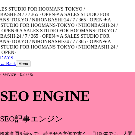
ALES STUDIO FOR HOOMANS
·
TOKYO /
BASHI
·
24 / 7 / 365 · OPEN
·
◉ A SALES STUDIO FOR
ANS
·
TOKYO / NIHONBASHI
·
24 / 7 / 365 · OPEN
·
◉ A
 STUDIO FOR HOOMANS
·
TOKYO / NIHONBASHI
·
24 /
 · OPEN
·
◉ A SALES STUDIO FOR HOOMANS
·
TOKYO /
BASHI
·
24 / 7 / 365 · OPEN
·
◉ A SALES STUDIO FOR
ANS
·
TOKYO / NIHONBASHI
·
24 / 7 / 365 · OPEN
·
◉ A
 STUDIO FOR HOOMANS
·
TOKYO / NIHONBASHI
·
24 /
 · OPEN
·
DAYS
←
Back
Menu
· service ·
02
/ 06
SEO ENGINE
SEO記事エンジン
検索意図を読んで、読ませる文体で書く。月100本でも、人間