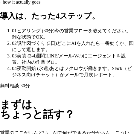
· how it actually goes
導入は、たった4ステップ。
01
ヒアリング (30分)
今の営業フローを教えてください。
雑な状態でOK。
02
設計図づくり (3日)
どこにAIを入れたら一番効くか、図
にして返します。
03
実装 (2-4週間)
LINE/メール/Webにエージェントを設
置。社内の作業ゼロ。
04
夜勤開始 (永遠)
あとはフクロウが働きます。Slack（ビ
ジネス向けチャット）かメールで月次レポート。
無料相談 30分
まずは、
ちょっと話す？
営業のここがしんどい、AIで何ができるか分からん、こうい