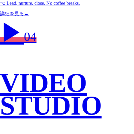
⌥
Lead, nurture, close. No coffee breaks.
詳細を見る
→
▶
04
VIDEO
STUDIO