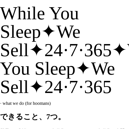
While You
Sleep
✦
We
Sell
✦
24·7·365
✦
You Sleep
✦
We
Sell
✦
24·7·365
· what we do (for hoomans)
できること、7つ。