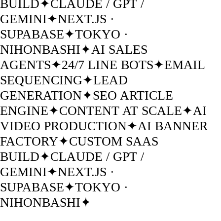
BUILD
✦
CLAUDE / GPT /
GEMINI
✦
NEXT.JS ·
SUPABASE
✦
TOKYO ·
NIHONBASHI
✦
AI SALES
AGENTS
✦
24/7 LINE BOTS
✦
EMAIL
SEQUENCING
✦
LEAD
GENERATION
✦
SEO ARTICLE
ENGINE
✦
CONTENT AT SCALE
✦
AI
VIDEO PRODUCTION
✦
AI BANNER
FACTORY
✦
CUSTOM SAAS
BUILD
✦
CLAUDE / GPT /
GEMINI
✦
NEXT.JS ·
SUPABASE
✦
TOKYO ·
NIHONBASHI
✦