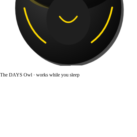
The DAYS Owl · works while you sleep
· the new normal of sales
じゃあ、
寝てて、ええよ。
↓ scroll · we'll handle it