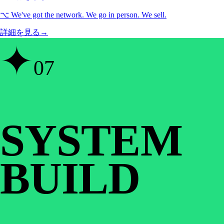
⌥
We've got the network. We go in person. We sell.
詳細を見る
→
✦
07
SYSTEM
BUILD