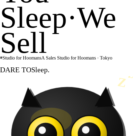
Sleep
·
We
Sell
◉
Studio for Hoomans
A Sales Studio for Hoomans · Tokyo
DARE TO
Sleep.
Z