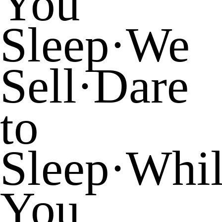
You
Sleep
·
We
Sell
·
Dare
to
Sleep
·
Whi
You