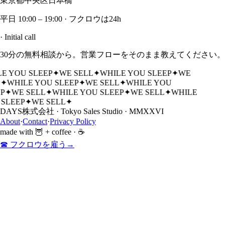
東京都中央区日本橋
平日 10:00 – 19:00 · フクロウは24h
· Initial call
30分の無料相談から。営業フローをそのまま教えてください。
E YOU SLEEP
✦
WE SELL
✦
WHILE YOU SLEEP
✦
WE
✦
WHILE YOU SLEEP
✦
WE SELL
✦
WHILE YOU
P
✦
WE SELL
✦
WHILE YOU SLEEP
✦
WE SELL
✦
WHILE
SLEEP
✦
WE SELL
✦
DAYS株式会社 · Tokyo Sales Studio · MMXXVI
About
·
Contact
·
Privacy Policy
made with 🦉 + coffee · ☕
☎ フクロウを雇う
→