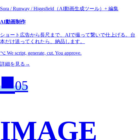
Sora / Runway / Higgsfield（AI動画生成ツール）+ 編集
AI動画制作
ショート広告から長尺まで、AIで撮って繋いで仕上げる。台
本だけ送ってくれたら、納品します。
⌥
We script, generate, cut. You approve.
詳細を見る
→
■
05
IMAGE