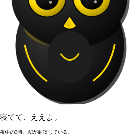
寝てて、
ええよ
。
夜中の3時、AIが商談している。